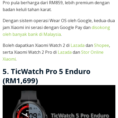
Pro pula berharga dari RM859, lebih premium dengan
badan keluli tahan karat.
Dengan sistem operasi Wear OS oleh Google, kedua-dua
jam Xiaomi ini serasi dengan Google Pay dan
disokong
oleh banyak bank di Malaysia
.
Boleh dapatkan Xiaomi Watch 2 di
Lazada
dan
Shopee
,
serta Xiaomi Watch 2 Pro di
Lazada
dan
Stor Online
Xiaomi
.
5. TicWatch Pro 5 Enduro
(RM1,699)