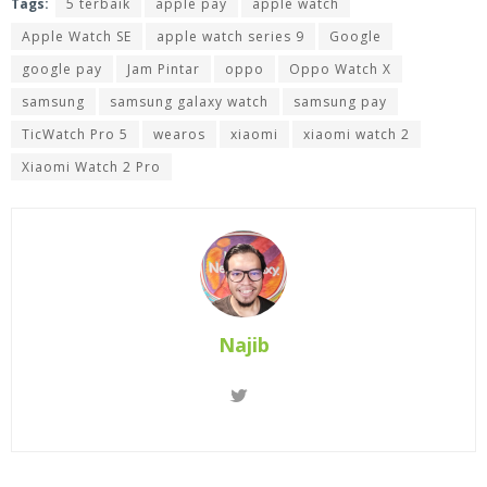
Tags:
5 terbaik
apple pay
apple watch
Apple Watch SE
apple watch series 9
Google
google pay
Jam Pintar
oppo
Oppo Watch X
samsung
samsung galaxy watch
samsung pay
TicWatch Pro 5
wearos
xiaomi
xiaomi watch 2
Xiaomi Watch 2 Pro
Najib