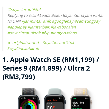
@soyacincautiktok
Replying to @LinkLeads Boleh Bayar Guna Jam Pintar
NFC Ni!
#jampintar
#nfc
#googlepay
#samsungpay
#applepay
#jamterbaik
#jawabsoalan
#soyacincautiktok
#fyp
#longervideos
♬ original sound – SoyaCincautiktok –
SoyaCincautiktok
1. Apple Watch SE (RM1,199) /
Series 9 (RM1,899) / Ultra 2
(RM3,799)