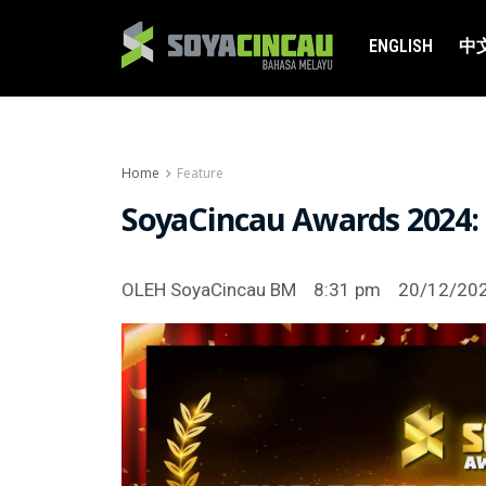
ENGLISH
中
Home
Feature
SoyaCincau Awards 2024: 
OLEH
SoyaCincau BM
8:31 pm
20/12/20