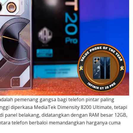
adalah pemenang gangsa bagi telefon pintar paling
tinggi diperkasa MediaTek Dimensity 8200 Ultimate, tetapi
 di panel belakang, didatangkan dengan RAM besar 12GB,
antara telefon berbaloi memandangkan harganya cuma