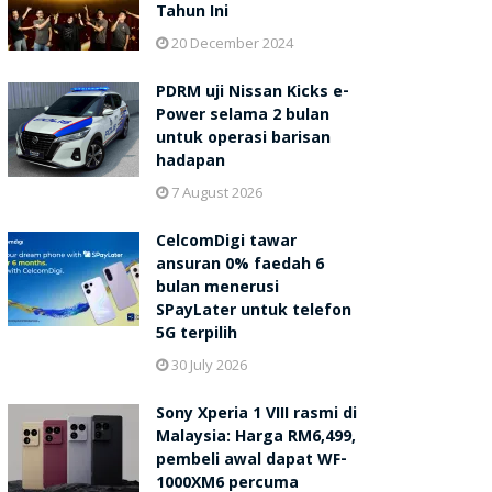
Tahun Ini
20 December 2024
PDRM uji Nissan Kicks e-
Power selama 2 bulan
untuk operasi barisan
hadapan
7 August 2026
CelcomDigi tawar
ansuran 0% faedah 6
bulan menerusi
SPayLater untuk telefon
5G terpilih
30 July 2026
Sony Xperia 1 VIII rasmi di
Malaysia: Harga RM6,499,
pembeli awal dapat WF-
1000XM6 percuma