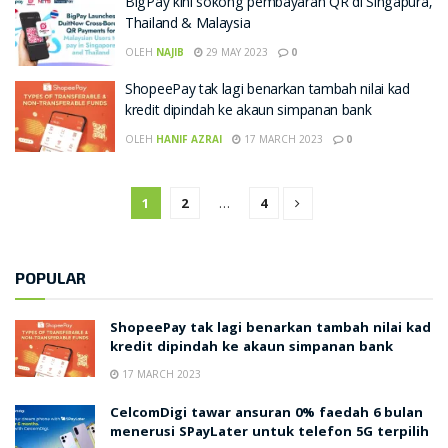
BigPay kini sokong pembayaran QR di Singapura,
Thailand & Malaysia
OLEH
NAJIB
29 MAY 2023
0
ShopeePay tak lagi benarkan tambah nilai kad
kredit dipindah ke akaun simpanan bank
OLEH
HANIF AZRAI
17 MARCH 2023
0
1
2
…
4
POPULAR
ShopeePay tak lagi benarkan tambah nilai kad
kredit dipindah ke akaun simpanan bank
17 MARCH 2023
CelcomDigi tawar ansuran 0% faedah 6 bulan
menerusi SPayLater untuk telefon 5G terpilih