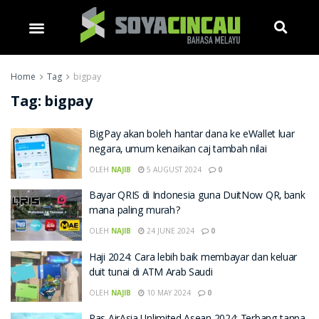
Home
Tag
bigpay
Tag:
bigpay
BigPay akan boleh hantar dana ke eWallet luar
negara, umum kenaikan caj tambah nilai
OLEH
NAJIB
5 AUGUST 2024
0
Bayar QRIS di Indonesia guna DuitNow QR, bank
mana paling murah?
OLEH
NAJIB
24 JUNE 2024
0
Haji 2024: Cara lebih baik membayar dan keluar
duit tunai di ATM Arab Saudi
OLEH
NAJIB
10 MAY 2024
0