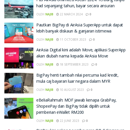
Pas AirAsia Unlimited Asean 2024: Terbang tanpa
had sepanjang tahun, bayar secara ansuran
OLEH
NAJIB
22 MARCH 2024
0
Pautkan BigPay di AirAsia SuperApp untuk dapat
lebih banyak diskaun & ganjaran istimewa
OLEH
NAJIB
11 OCTOBER 2023
0
AirAsia Digital kini adalah Move, aplikasi SuperApp
akan diubah nama kepada AirAsia Move
OLEH
NAJIB
18 SEPTEMBER 2023
0
BigPay henti tambah nilai percuma kad kredit,
mula caj bayaran luar negara dalam MYR
OLEH
NAJIB
10 AUGUST 2023
0
eBeliaRahmah: MOF jawab kenapa GrabPay,
ShopeePay dan BigPay tidak dipilih untuk
pemberian eWallet RM200
OLEH
NAJIB
22 JUNE 2023
0