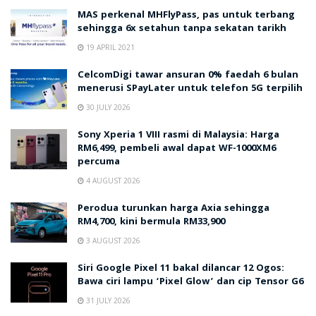
MAS perkenal MHFlyPass, pas untuk terbang
sehingga 6x setahun tanpa sekatan tarikh
19 APRIL 2021
CelcomDigi tawar ansuran 0% faedah 6 bulan
menerusi SPayLater untuk telefon 5G terpilih
30 JULY 2026
Sony Xperia 1 VIII rasmi di Malaysia: Harga
RM6,499, pembeli awal dapat WF-1000XM6
percuma
4 AUGUST 2026
Perodua turunkan harga Axia sehingga
RM4,700, kini bermula RM33,900
3 AUGUST 2026
Siri Google Pixel 11 bakal dilancar 12 Ogos:
Bawa ciri lampu ‘Pixel Glow’ dan cip Tensor G6
31 JULY 2026