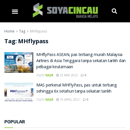
Home
Tag
MHflypass
Tag:
MHflypass
MHflyPass ASEAN, pas terbang murah Malaysia
Airlines di Asia Tenggara tanpa sekatan tarikh dan
pelbagai keutamaan
OLEH
NAJIB
25 MAY 2022
0
MAS perkenal MHFlyPass, pas untuk terbang
sehingga 6x setahun tanpa sekatan tarikh
OLEH
NAJIB
19 APRIL 2021
0
POPULAR