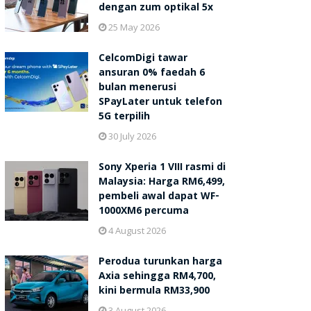
dengan zum optikal 5x
25 May 2026
CelcomDigi tawar
ansuran 0% faedah 6
bulan menerusi
SPayLater untuk telefon
5G terpilih
30 July 2026
Sony Xperia 1 VIII rasmi di
Malaysia: Harga RM6,499,
pembeli awal dapat WF-
1000XM6 percuma
4 August 2026
Perodua turunkan harga
Axia sehingga RM4,700,
kini bermula RM33,900
3 August 2026