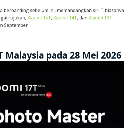
za berbanding sebelum ini, memandangkan siri T biasanya
gai rujukan,
Xiaomi 15T
,
Xiaomi 14T
, dan
Xiaomi 13T
an September.
T Malaysia pada 28 Mei 2026