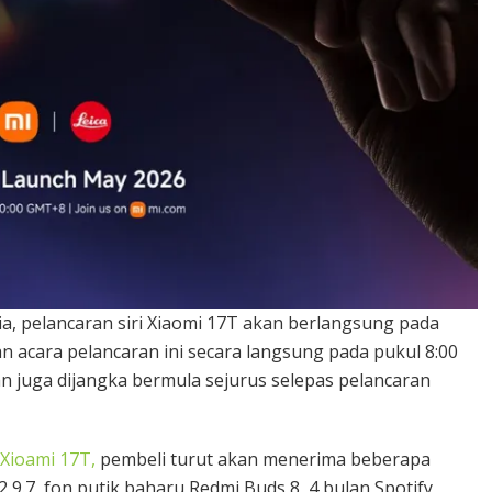
ia, pelancaran siri Xiaomi 17T akan berlangsung pada
n acara pelancaran ini secara langsung pada pukul 8:00
lan juga dijangka bermula sejurus selepas pelancaran
Xioami 17T,
pembeli turut akan menerima beberapa
 9.7, fon putik baharu Redmi Buds 8, 4 bulan Spotify