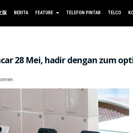
文版
BERITA
FEATURE
TELEFON PINTAR
TELCO
K
ncar 28 Mei, hadir dengan zum opt
Komen