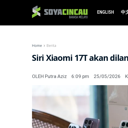
ENGLISH
中
Home
Berita
Siri Xiaomi 17T akan dila
OLEH
Putra Aziz
6:09 pm
25/05/2026