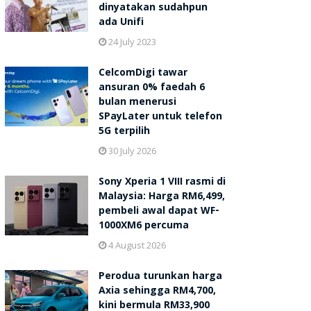
dinyatakan sudahpun
ada Unifi
24 July 2023
CelcomDigi tawar
ansuran 0% faedah 6
bulan menerusi
SPayLater untuk telefon
5G terpilih
30 July 2026
Sony Xperia 1 VIII rasmi di
Malaysia: Harga RM6,499,
pembeli awal dapat WF-
1000XM6 percuma
4 August 2026
Perodua turunkan harga
Axia sehingga RM4,700,
kini bermula RM33,900