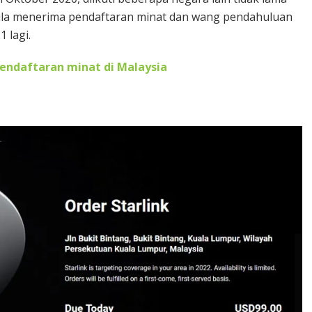
h mula menerima pendaftaran minat dan wang pendahuluan
 lagi.
 pendaftaran minat di Malaysia