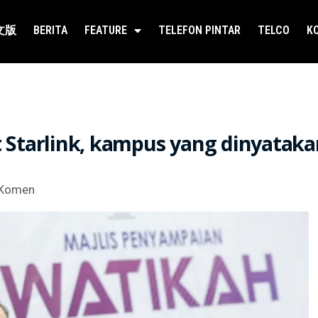
文版
BERITA
FEATURE
TELEFON PINTAR
TELCO
K
 Starlink, kampus yang dinyataka
Komen