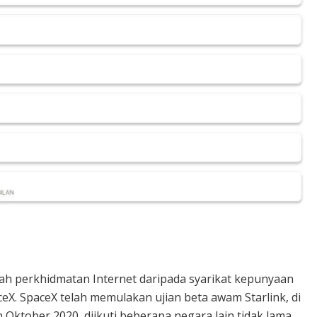
alah perkhidmatan Internet daripada syarikat kepunyaan
eX. SpaceX telah memulakan ujian beta awam Starlink, di
 Oktober 2020, diikuti beberapa negara lain tidak lama