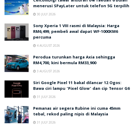
CelcomDigi tawar ansuran 0% faedah 6 bulan
menerusi SPayLater untuk telefon 5G terpilih
30 JULY 2026
Sony Xperia 1 VIII rasmi di Malaysia: Harga
RM6,499, pembeli awal dapat WF-1000XM6
percuma
4 AUGUST 2026
Perodua turunkan harga Axia sehingga
RM4,700, kini bermula RM33,900
3 AUGUST 2026
Siri Google Pixel 11 bakal dilancar 12 Ogos:
Bawa ciri lampu ‘Pixel Glow’ dan cip Tensor G6
31 JULY 2026
Pemanas air segera Rubine ini cuma 45mm
tebal, rekod paling nipis di Malaysia
31 JULY 2026