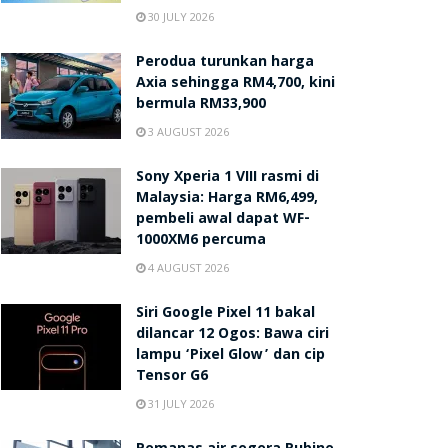
30 JULY 2026
Perodua turunkan harga
Axia sehingga RM4,700, kini
bermula RM33,900
3 AUGUST 2026
Sony Xperia 1 VIII rasmi di
Malaysia: Harga RM6,499,
pembeli awal dapat WF-
1000XM6 percuma
4 AUGUST 2026
Siri Google Pixel 11 bakal
dilancar 12 Ogos: Bawa ciri
lampu ‘Pixel Glow’ dan cip
Tensor G6
31 JULY 2026