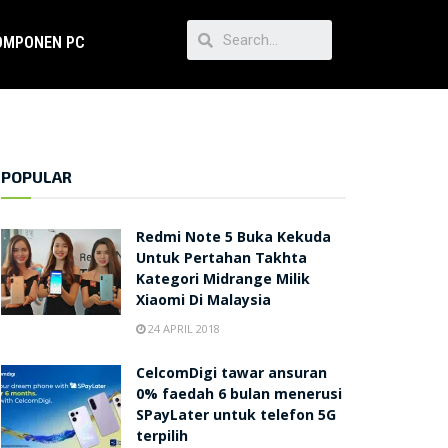
OMPONEN PC
POPULAR
Redmi Note 5 Buka Kekuda
Untuk Pertahan Takhta
Kategori Midrange Milik
Xiaomi Di Malaysia
24 APRIL 2018
CelcomDigi tawar ansuran
0% faedah 6 bulan menerusi
SPayLater untuk telefon 5G
terpilih