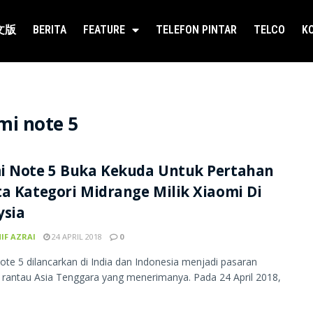
文版
BERITA
FEATURE
TELEFON PINTAR
TELCO
K
mi note 5
i Note 5 Buka Kekuda Untuk Pertahan
a Kategori Midrange Milik Xiaomi Di
ysia
IF AZRAI
24 APRIL 2018
0
te 5 dilancarkan di India dan Indonesia menjadi pasaran
rantau Asia Tenggara yang menerimanya. Pada 24 April 2018,