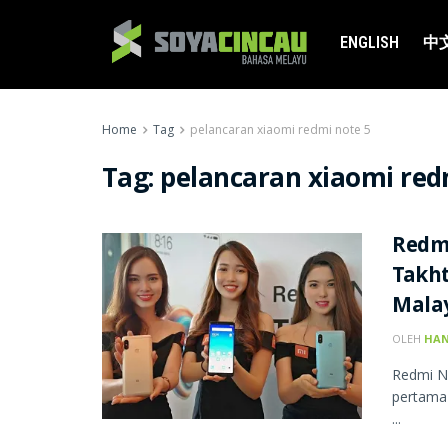
ENGLISH
中
Home
Tag
pelancaran xiaomi redmi note 5
Tag:
pelancaran xiaomi red
Redm
Takht
Mala
OLEH
HAN
Redmi No
pertama 
...