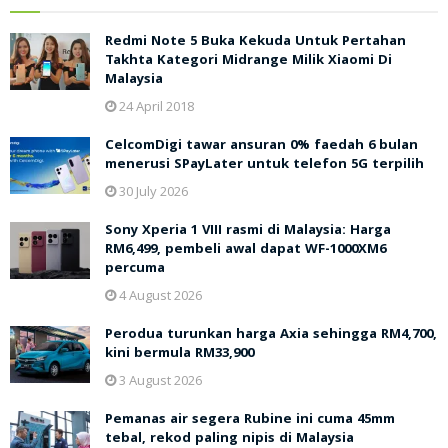
Redmi Note 5 Buka Kekuda Untuk Pertahan
Takhta Kategori Midrange Milik Xiaomi Di
Malaysia
24 April 2018
CelcomDigi tawar ansuran 0% faedah 6 bulan
menerusi SPayLater untuk telefon 5G terpilih
30 July 2026
Sony Xperia 1 VIII rasmi di Malaysia: Harga
RM6,499, pembeli awal dapat WF-1000XM6
percuma
4 August 2026
Perodua turunkan harga Axia sehingga RM4,700,
kini bermula RM33,900
3 August 2026
Pemanas air segera Rubine ini cuma 45mm
tebal, rekod paling nipis di Malaysia