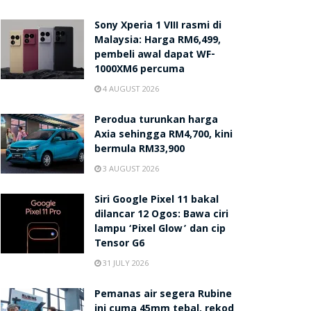
Sony Xperia 1 VIII rasmi di
Malaysia: Harga RM6,499,
pembeli awal dapat WF-
1000XM6 percuma
4 AUGUST 2026
Perodua turunkan harga
Axia sehingga RM4,700, kini
bermula RM33,900
3 AUGUST 2026
Siri Google Pixel 11 bakal
dilancar 12 Ogos: Bawa ciri
lampu ‘Pixel Glow’ dan cip
Tensor G6
31 JULY 2026
Pemanas air segera Rubine
ini cuma 45mm tebal, rekod