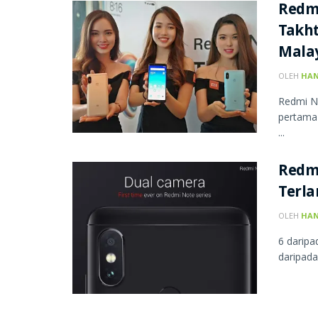
Redm
Takht
Mala
OLEH
HAN
Redmi No
pertama 
...
Redmi
Terla
OLEH
HAN
6 daripa
daripada