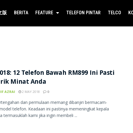
文版
BERITA
FEATURE
TELEFON PINTAR
TELCO
K
018: 12 Telefon Bawah RM899 Ini Pasti
rik Minat Anda
IF AZRAI
2 MAY 2018
0
ertengahan dan permulaan memang dibanjiri bermacam-
odel telefon. Keadaan ini pastinya memeningkat kepala
 termasuklah kami jika ingin membeli ...