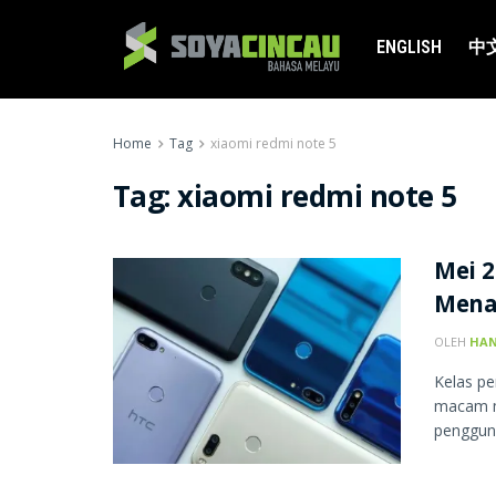
ENGLISH
中
Home
Tag
xiaomi redmi note 5
Tag:
xiaomi redmi note 5
Mei 2
Mena
OLEH
HAN
Kelas p
macam m
pengguna