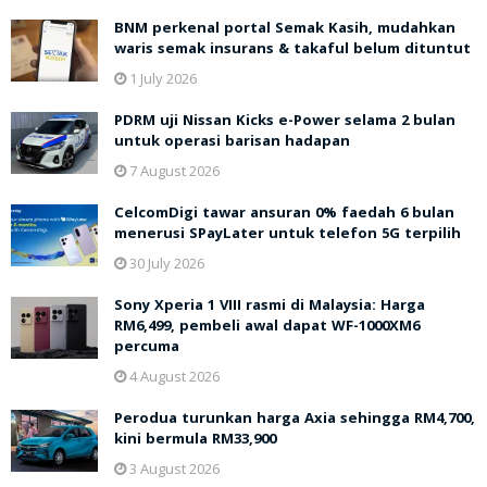
BNM perkenal portal Semak Kasih, mudahkan
waris semak insurans & takaful belum dituntut
1 July 2026
PDRM uji Nissan Kicks e-Power selama 2 bulan
untuk operasi barisan hadapan
7 August 2026
CelcomDigi tawar ansuran 0% faedah 6 bulan
menerusi SPayLater untuk telefon 5G terpilih
30 July 2026
Sony Xperia 1 VIII rasmi di Malaysia: Harga
RM6,499, pembeli awal dapat WF-1000XM6
percuma
4 August 2026
Perodua turunkan harga Axia sehingga RM4,700,
kini bermula RM33,900
3 August 2026