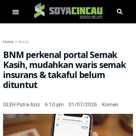
Home
Berita
BNM perkenal portal Semak
Kasih, mudahkan waris semak
insurans & takaful belum
dituntut
OLEH
Putra Aziz
6:10 pm
01/07/2026
Komen