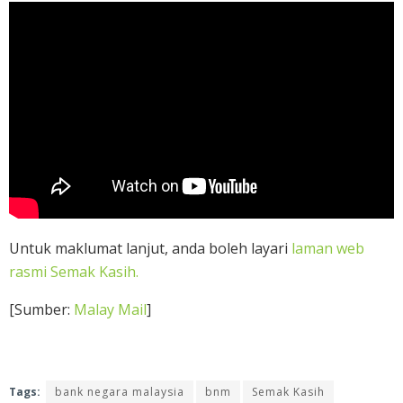
Untuk maklumat lanjut, anda boleh layari
laman web
rasmi Semak Kasih.
[Sumber:
Malay Mail
]
Tags:
bank negara malaysia
bnm
Semak Kasih